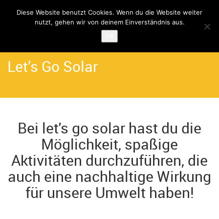
Diese Website benutzt Cookies. Wenn du die Website weiter
nutzt, gehen wir von deinem Einverständnis aus.
Home
Angebote
OK
Let’s Go Solar
Bei let's go solar hast du die
Möglichkeit, spaßige
Aktivitäten durchzuführen, die
auch eine nachhaltige Wirkung
für unsere Umwelt haben!