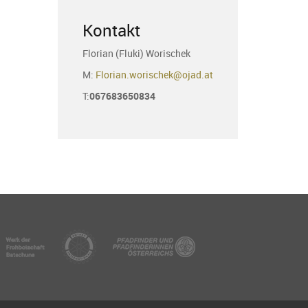
Kontakt
Florian (Fluki) Worischek
M:
Florian.worischek@ojad.at
T:
067683650834