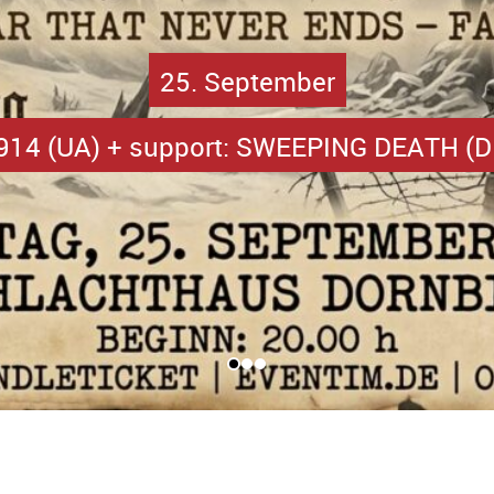
25. September
914 (UA) + support: SWEEPING DEATH (D