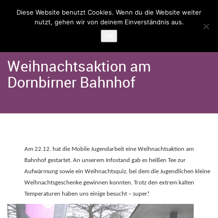
Diese Website benutzt Cookies. Wenn du die Website weiter
nutzt, gehen wir von deinem Einverständnis aus.
Home
Angebote
Mobile Jugendarbeit
OK
Weihnachtsaktion am
Dornbirner Bahnhof
Am 22.12. hat die Mobile Jugendarbeit eine Weihnachtsaktion am
Bahnhof gestartet. An unserem Infostand gab es heißen Tee zur
Aufwärmung sowie ein Weihnachtsquiz, bei dem die Jugendlichen kleine
Weihnachtsgeschenke gewinnen konnten. Trotz den extrem kalten
Temperaturen haben uns einige besucht – super!