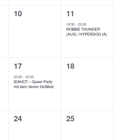
0
1
10
11
ungen,
Veranstaltungen,
Veranstaltung,
19:30
-
23:00
ROBBIE THUNDER
(AUS) / HYPERDOG (A)
1
0
17
18
ung,
Veranstaltung,
Veranstaltungen,
20:00
-
23:30
IDAHOT – Queer Party
mit dem Verein GoWest
0
0
24
25
ungen,
Veranstaltungen,
Veranstaltungen,