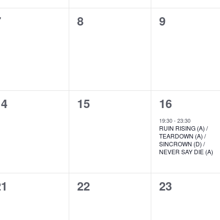
0
0
0
7
8
9
n,
eranstaltungen,
Veranstaltungen,
Veranstalt
0
0
1
14
15
16
n,
eranstaltungen,
Veranstaltungen,
Veranstalt
19:30
-
23:30
RUIN RISING (A) /
TEARDOWN (A) /
SINCROWN (D) /
NEVER SAY DIE (A)
0
0
0
21
22
23
n,
eranstaltungen,
Veranstaltungen,
Veranstalt