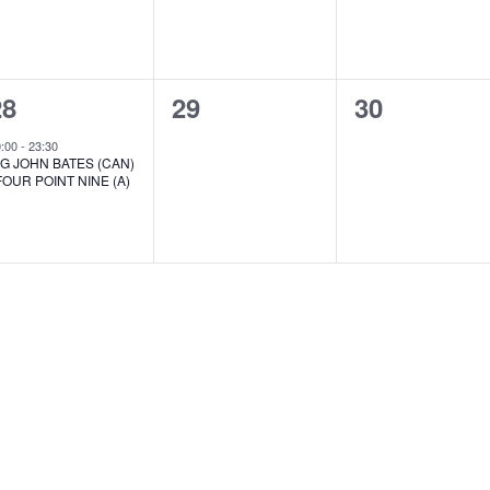
1
0
0
28
29
30
n,
eranstaltung,
Veranstaltungen,
Veranstalt
0:00
-
23:30
IG JOHN BATES (CAN)
 FOUR POINT NINE (A)