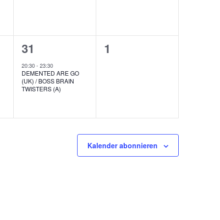
1
0
31
1
ungen,
Veranstaltung,
Veranstaltungen,
20:30
-
23:30
DEMENTED ARE GO
(UK) / BOSS BRAIN
TWISTERS (A)
Kalender abonnieren