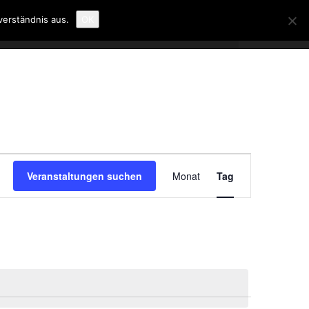
verständnis aus.
OK
Veranstaltung
Ansichten-
Veranstaltungen suchen
Monat
Tag
Navigation