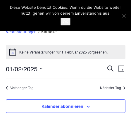
Diese Website benutzt Cookies. Wenn du die Website weiter
nutzt, gehen wir von deinem Einverständnis aus.
Karaoke
OK
Veranstaltungen
Karaoke
Veranstaltungen
für
Keine Veranstaltungen für 1. Februar 2025 vorgesehen.
Hinweis
1.
Veranst
Ver
Februar
01/02/2025
Suche
Tag
Ans
Suche
2025
Datum
Nav
und
wählen.
Vorheriger Tag
Nächster Tag
Ansicht
Navigat
Kalender abonnieren