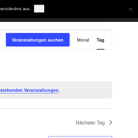
verständnis aus.
OK
Veranstaltung
Ansichten-
Veranstaltungen suchen
Monat
Tag
Navigation
rstehenden Veranstaltungen
.
Nächster Tag