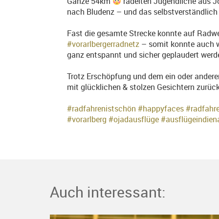
Ganze 54km
radelten Jugendliche aus Jo
nach Bludenz – und das selbstverständlic
Fast die gesamte Strecke konnte auf Radw
#vorarlbergerradnetz
– somit konnte auch 
ganz entspannt und sicher geplaudert wer
Trotz Erschöpfung und dem ein oder andere
mit glücklichen & stolzen Gesichtern zurüc
#radfahrenistschön
#happyfaces
#radfahr
#vorarlberg
#ojadausflüge
#ausflügeindien
Auch interessant: