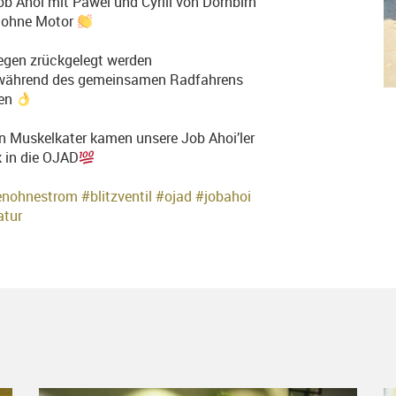
b Ahoi mit Pawel und Cyrill von Dornbirn
h ohne Motor
egen zrückgelegt werden
während des gemeinsamen Radfahrens
den
n Muskelkater kamen unsere Job Ahoi’ler
k in die OJAD
enohnestrom
#blitzventil
#ojad
#jobahoi
atur