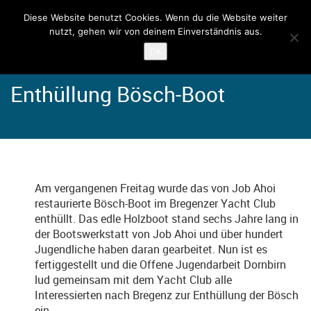
Diese Website benutzt Cookies. Wenn du die Website weiter
nutzt, gehen wir von deinem Einverständnis aus.
Home
Angebote
Job Ahoi Bootwerkstatt
OK
Enthüllung Bösch-Boot
Am vergangenen Freitag wurde das von Job Ahoi
restaurierte Bösch-Boot im Bregenzer Yacht Club
enthüllt. Das edle Holzboot stand sechs Jahre lang in
der Bootswerkstatt von Job Ahoi und über hundert
Jugendliche haben daran gearbeitet. Nun ist es
fertiggestellt und die Offene Jugendarbeit Dornbirn
lud gemeinsam mit dem Yacht Club alle
Interessierten nach Bregenz zur Enthüllung der Bösch
ein.