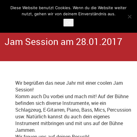
Diese Website benutzt Cookies. Wenn du die Website weiter
nutzt, gehen wir von deinem Einverständnis aus.
Home
Angebote
Kulturcafé Schlachthaus
OK
Jam Session am 28.01.2017
Wir begrüßen das neue Jahr mit einer coolen Jam
Session!
Komm auch Du vorbei und mach mit! Auf der Bühne
befinden sich diverse Instrumente, wie ein
Schlagzeug, E-Gitarren, Piano, Bass, Mics, Percussion
usw. Natürlich kannst du auch dein eigenes
Instrument mitbringen und mit uns auf der Bühne
Jammen.
Wir freuen uns auf deinen Besuch!