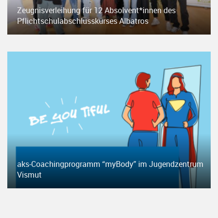
Zeugnisverleihung für 12 Absolvent*innen des
Pflichtschulabschlusskurses Albatros
aks-Coachingprogramm “myBody” im Jugendzentrum
Vismut