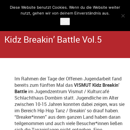
Diese Website benutzt Cookies. Wenn du die Website weiter
nutzt, gehen wir von deinem Einverständnis aus.
Home
Angebote
Kulturcafé Schlachthaus
OK
Kidz Breakin’ Battle Vol.5
Im Rahmen der Tage der Offenen Jugendarbeit fand
bereits zum fünften Mal das
VISMUT Kidz Breakin’
Battle
im Jugendzentrum Vismut / Kulturcafé
Schlachthaus Dornbirn statt. Jugendliche im Alter
zwischen 10-15 Jahren konnten dabei zeigen, was sie
im Bereich Hip Hop Tanz / Breakin’ so drauf haben.
“Breaker*innen” aus dem ganzen Land haben daran
teilgenommen und auch viele Besucher*innen ließen
sich die Tanzeinlagen nicht entgehen. Eine