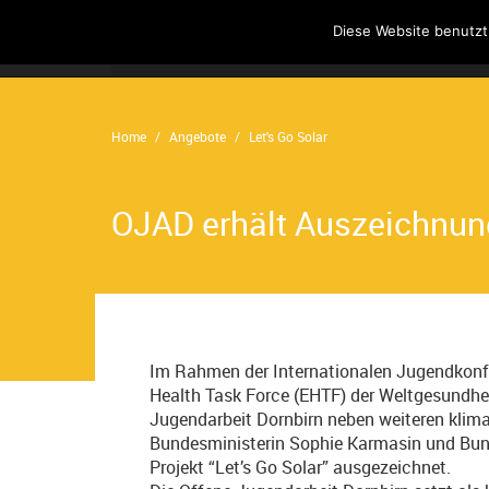
Diese Website benutzt
Home
Angebote
Der Verein
Home
Angebote
Let's Go Solar
OJAD erhält Auszeichnun
Im Rahmen der Internationalen Jugendkonf
Health Task Force (EHTF) der Weltgesundhe
Jugendarbeit Dornbirn neben weiteren klima
Bundesministerin Sophie Karmasin und Bun
Projekt “Let’s Go Solar” ausgezeichnet.