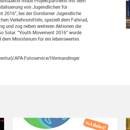
klimaaktiv mobil Projektpartnerin mit dem
bilisierung von Jugendlichen für
2016”, bei der Dornbirner Jugendliche
en Verkehrsmitteln, speziell dem Fahrrad,
rung und zog neben weiteren Aktionen die
 Go Solar. “Youth Movement 2016” wurde
 dem Ministerium für ein lebenswertes
agentur)/APA-Fotoservice/Hörmandinger