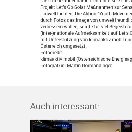
Die Offene Jugendarbeit Dornbirn setzt als 
Projekt Let’s Go Solar Maßnahmen zur Sensi
Umweltthemen. Die Aktion “Youth Movement 
durch Fotos das Image von umweltfreundlich
verbessern wollen, sorgte für viel Begeiste
(inter-)nationale Aufmerksamkeit auf Let’s
mit Unterstützung von klimaaktiv mobil und
Österreich umgesetzt.
Fotocredit
klimaaktiv mobil (Österreichische Energie
Fotograf/in: Martin Hörmandinger
Auch interessant: