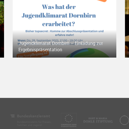
Jugendklimarat Dornbirn – Einladung zur
Ergebnispräsentation