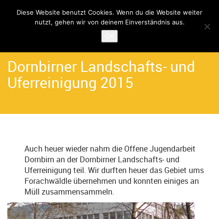
Diese Website benutzt Cookies. Wenn du die Website weiter
nutzt, gehen wir von deinem Einverständnis aus.
Home
Angebote
Let's Go Solar
OK
Dornbirner Landschafts- und
Uferreinigung 2015
Auch heuer wieder nahm die Offene Jugendarbeit
Dornbirn an der Dornbirner Landschafts- und
Uferreinigung teil. Wir durften heuer das Gebiet ums
Forachwäldle übernehmen und konnten einiges an
Müll zusammensammeln.