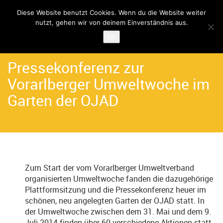
Diese Website benutzt Cookies. Wenn du die Website weiter
nutzt, gehen wir von deinem Einverständnis aus.
Home
Angebote
Let's Go Solar
OK
Pressekonferenz zur
Vorarlberger Umweltwoche im
Garten der OJAD
Zum Start der vom Vorarlberger Umweltverband
organisierten Umweltwoche fanden die dazugehörige
Plattformsitzung und die Pressekonferenz heuer im
schönen, neu angelegten Garten der OJAD statt. In
der Umweltwoche zwischen dem 31. Mai und dem 9.
Juli 2014 finden über 60 verschiedene Aktionen statt,