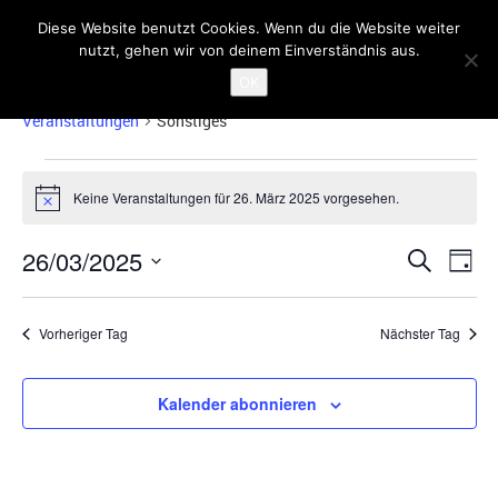
Diese Website benutzt Cookies. Wenn du die Website weiter
nutzt, gehen wir von deinem Einverständnis aus.
Sonstiges
OK
Veranstaltungen
Sonstiges
Veranstaltungen
für
Keine Veranstaltungen für 26. März 2025 vorgesehen.
Hinweis
26.
Veranst
Ver
März
26/03/2025
Suche
Tag
Ans
Suche
2025
Datum
Nav
und
wählen.
Vorheriger Tag
Nächster Tag
Ansicht
Navigat
Kalender abonnieren