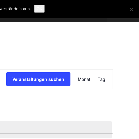
verständnis aus.
OK
Veranstaltung
Ansichten-
Veranstaltungen suchen
Monat
Tag
Navigation