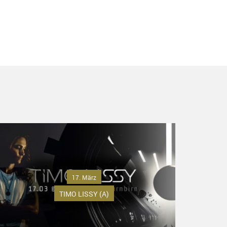
17. März
TIMO LISSY (A)