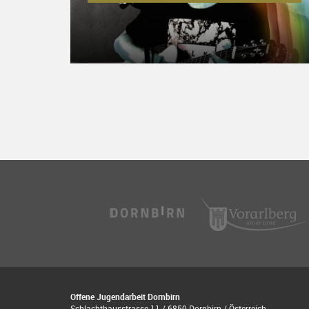
Offene Jugendarbeit Dornbirn
Schlachthausstrasse 11 / 6850 Dornbirn / Österreich