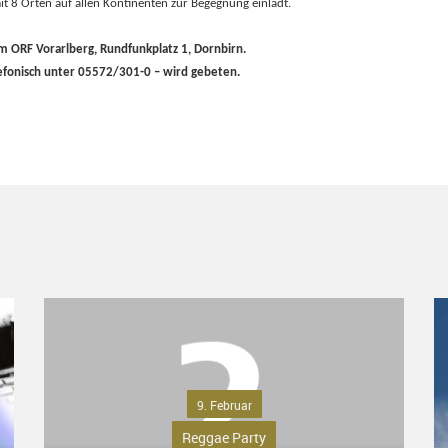
it 8 Orten auf allen Kontinenten zur Begegnung einlädt.
m ORF Vorarlberg, Rundfunkplatz 1, Dornbirn.
efonisch unter 05572/301-0 – wird gebeten.
9. Februar
Reggae Party