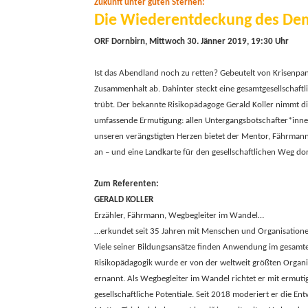
Zukunft unter guten Sternen:
Die Wiederentdeckung des Dem
ORF Dornbirn, Mittwoch 30. Jänner 2019, 19:30 Uhr
Ist das Abendland noch zu retten? Gebeutelt von Krisenp
Zusammenhalt ab. Dahinter steckt eine gesamtgesellschaftli
trübt. Der bekannte Risikopädagoge Gerald Koller nimmt d
umfassende Ermutigung: allen Untergangsbotschafter*innen 
unseren verängstigten Herzen bietet der Mentor, Fährmann
an – und eine Landkarte für den gesellschaftlichen Weg
Zum Referenten:
GERALD KOLLER
Erzähler, Fährmann, Wegbegleiter im Wandel…
…erkundet seit 35 Jahren mit Menschen und Organisation
Viele seiner Bildungsansätze finden Anwendung im gesamt
Risikopädagogik wurde er von der weltweit größten Organ
ernannt. Als Wegbegleiter im Wandel richtet er mit ermut
gesellschaftliche Potentiale. Seit 2018 moderiert er die 