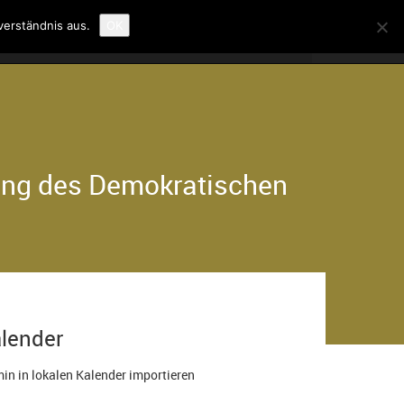
verständnis aus.
OK
kung des Demokratischen
lender
in in lokalen Kalender importieren