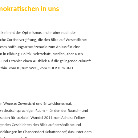
okratischen in uns
anik nimmt der Optimismus, mehr aber noch der
che Cortisolvergiftung, die den Blick auf Wesentliches
ieses hoffnungsarme Szenario zum Anlass für eine
in Bildung, Politik, Wirtschaft, Medien, aber auch
 und Erzähler einen Ausblick auf die gelingende Zukunft
 dorthin: vom IQ zum WeQ, vom ODER zum UND.
en Wege zu Zuversicht und Entwicklungsmut.
en deutschsprachigen Raum – für den der Rausch- und
isation für sozialen Wandel 2011 zum Ashoka Fellow
igenden Geschichten den Blick auf persönliche und
Entwicklungen im Chancendorf Schattendorf, das unter dem