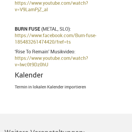
https://www.youtube.com/
watch?
v=V9LamPjZ_aI
BURN FUSE
(METAL, SLO):
https://www.facebook.com/
Burn-fuse-
185483261474420/
fref=ts
‘Rise To Remain’ Musikvideo:
https://www.youtube.com/
watch?
v=lwc0t9Dz0hU
Kalender
Termin in lokalen Kalender importieren