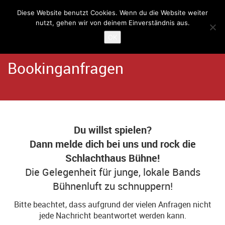
Diese Website benutzt Cookies. Wenn du die Website weiter
nutzt, gehen wir von deinem Einverständnis aus.
Home
Angebote
Kulturcafé Schlachthaus
OK
Bookinganfragen
Du willst spielen?
Dann melde dich bei uns und
rock
die
Schlachthaus Bühne!
Die Gelegenheit für
junge
, lokale Bands
Bühnenluft zu schnuppern!
Bitte beachtet, dass aufgrund der vielen Anfragen nicht
jede Nachricht beantwortet werden kann.