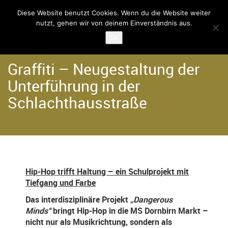
Diese Website benutzt Cookies. Wenn du die Website weiter
nutzt, gehen wir von deinem Einverständnis aus.
Home
Angebote
Hip Hop Projekte
OK
Graffiti – Neugestaltung der
Unterführung in der
Schlachthausstraße
Hip-Hop trifft Haltung – ein Schulprojekt mit
Tiefgang und Farbe
Das interdisziplinäre Projekt
„Dangerous
Minds“
bringt Hip-Hop in die MS Dornbirn Markt –
nicht nur als Musikrichtung, sondern als