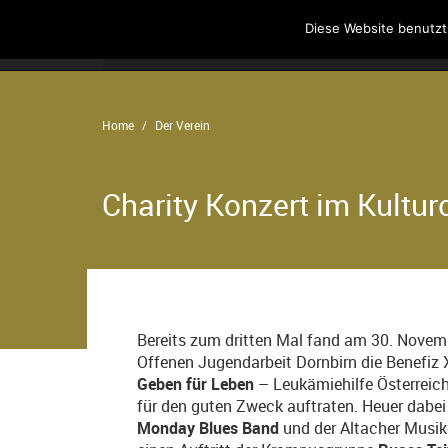
Diese Website benutzt
Home
Angebote
Der Verein
Home
Der Verein
Charity Konzert im Kultu
Bereits zum dritten Mal fand am 30. Novem
Offenen Jugendarbeit Dornbirn die Benefiz
Geben für Leben
– Leukämiehilfe Österreich
für den guten Zweck auftraten. Heuer dabe
Monday Blues Band
und der Altacher Musi