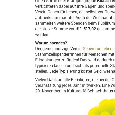
einen Auftritt der Krampusgruppe
Ruass Tei
verzichteten dabei auf ihre Gagen und spen
Verein Geben für Leben, der selbst vor Ort w
aufmerksam machte. Auch der Weihnachtsm
sammelten weitere Spenden beim Publikum 
die stolze Summe von
€ 1.517,02
gesammelt
werden.
Warum spenden?
Der gemeinnützige Verein
Geben für Leben
s
Stammzellspender*innen für Menschen mit
Erkrankungen zu finden! Das wird dadurch 
typisieren lassen und sich als potentielle
stellen. Jede Typisierung kostet Geld, wesh
Vielen Dank an alle Beteiligten, die bei der
Veranstaltung jedes Jahr mitwirken. Eine Wi
29. November im Kulturcafé Schlachthaus 