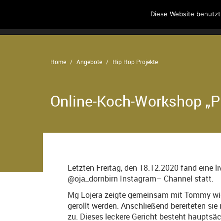
Diese Website benutzt
Home
Angebote
Der Verein
Home
Angebote
Hip Hop Projekte
Online-Koch-Workshop „P
Letzten Freitag, den 18.12.2020 fand eine l
@oja_dornbirn Instagram– Channel statt.
Mg Lojera zeigte gemeinsam mit Tommy wie F
gerollt werden. Anschließend bereiteten sie
zu. Dieses leckere Gericht besteht hauptsä