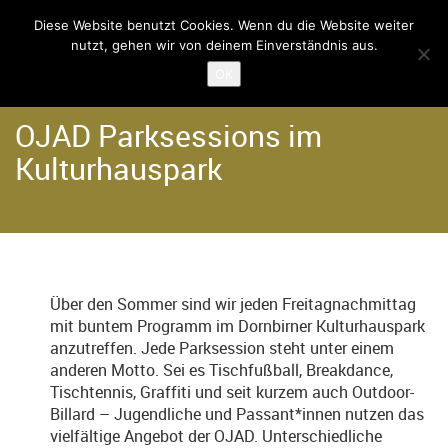
Diese Website benutzt Cookies. Wenn du die Website weiter
nutzt, gehen wir von deinem Einverständnis aus.
Home
Der Verein
OK
OJAD Parksessions im
Kulturhauspark
Über den Sommer sind wir jeden Freitagnachmittag
mit buntem Programm im Dornbirner Kulturhauspark
anzutreffen. Jede Parksession steht unter einem
anderen Motto. Sei es Tischfußball, Breakdance,
Tischtennis, Graffiti und seit kurzem auch Outdoor-
Billard – Jugendliche und Passant*innen nutzen das
vielfältige Angebot der OJAD. Unterschiedliche