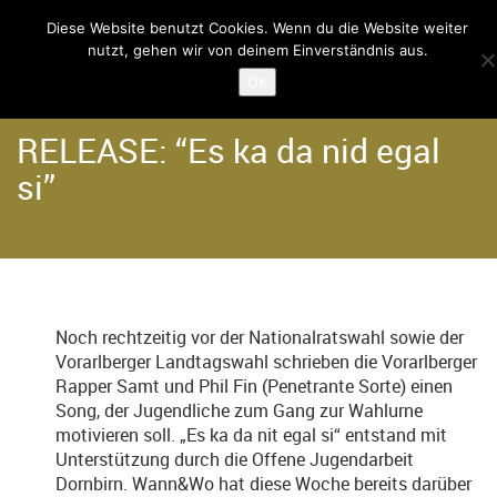
Diese Website benutzt Cookies. Wenn du die Website weiter
nutzt, gehen wir von deinem Einverständnis aus.
Home
Angebote
Hip Hop Projekte
OK
RELEASE: “Es ka da nid egal
si”
Noch rechtzeitig vor der Nationalratswahl sowie der
Vorarlberger Landtagswahl schrieben die Vorarlberger
Rapper Samt und Phil Fin (Penetrante Sorte) einen
Song, der Jugendliche zum Gang zur Wahlurne
motivieren soll. „Es ka da nit egal si“ entstand mit
Unterstützung durch die Offene Jugendarbeit
Dornbirn. Wann&Wo hat diese Woche bereits darüber