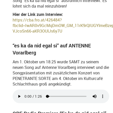
Song “Es ka da nid egal si” ausführlich interviewt. Es
lohnt sich da mal reinzuhören!
Hier der Link zum Interview:
https://cba.fro.at/426484?
fbclid=IwAR0v9GcMqDmOW_GM_11rK9rQIUGYlmeBzep
VJcoSn66-aKR3OUlJs6y7U
“es ka da nid egal si” auf ANTENNE
Vorarlberg
Am 1. Oktober um 18:25 wurde SAMT zu seinem
neuen Song auf Antenne Vorarlberg interviewt und die
Songpräsentation mit zusätzlichem Konzert von
PENETRANTE SORTE am 4. Oktober im Kulturcafé
Schlachthaus groß angekündigt.