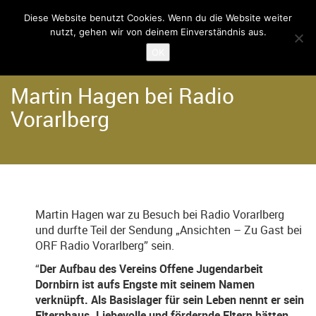
Diese Website benutzt Cookies. Wenn du die Website weiter
nutzt, gehen wir von deinem Einverständnis aus.
Home
Der Verein
OK
Martin Hagen bei Radio
Vorarlberg
Martin Hagen war zu Besuch bei Radio Vorarlberg
und durfte Teil der Sendung „Ansichten – Zu Gast bei
ORF Radio Vorarlberg” sein.
“
Der Aufbau des Vereins Offene Jugendarbeit
Dornbirn ist aufs Engste mit seinem Namen
verknüpft. Als Basislager für sein Leben nennt er sein
Elternhaus. Liebevolle und fördernde Eltern hätten