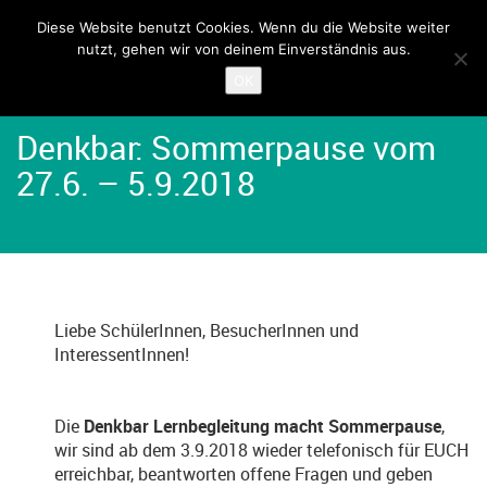
Diese Website benutzt Cookies. Wenn du die Website weiter
nutzt, gehen wir von deinem Einverständnis aus.
Home
Angebote
Denkbar
OK
Denkbar: Sommerpause vom
27.6. – 5.9.2018
Liebe SchülerInnen, BesucherInnen und
InteressentInnen!
Die
Denkbar Lernbegleitung macht Sommerpause
,
wir sind ab dem 3.9.2018 wieder telefonisch für EUCH
erreichbar, beantworten offene Fragen und geben