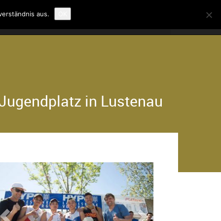
verständnis aus.
OK
Jugendplatz in Lustenau