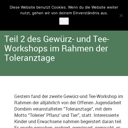
Diese Website benutzt Cookies. Wenn du die Website weiter
nutzt, gehen wir von deinem Einverständnis aus.
Home
Angebote
Kleine Farm
OK
Teil 2 des Gewürz- und Tee-
Workshops im Rahmen der
Toleranztage
Gestern fand der zweite Gewürz-und Tee-Workshop im
Rahmen der alljährlich von der Offenen Jugendarbeit
Dornbirn veranstalteten “Toleranztage”, mit dem
Motto “Tolerier’ Pflanz’ und Tier”, statt. Interessierte
Kinder und Erwachsene nahmen begeistert daran teil.
Es wurde gerochen, probiert, gemörsert, gemischt, es