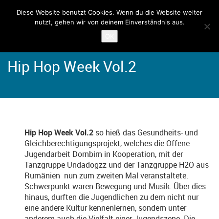
Diese Website benutzt Cookies. Wenn du die Website weiter
nutzt, gehen wir von deinem Einverständnis aus.
Home
Angebote
Vismut
OK
Hip Hop Week Vol.2
Hip Hop Week Vol.2
so hieß das Gesundheits- und
Gleichberechtigungsprojekt, welches die Offene
Jugendarbeit Dornbirn in Kooperation, mit der
Tanzgruppe Undadogzz und der Tanzgruppe H2O aus
Rumänien nun zum zweiten Mal veranstaltete.
Schwerpunkt waren Bewegung und Musik. Über dies
hinaus, durften die Jugendlichen zu dem nicht nur
eine andere Kultur kennenlernen, sondern unter
anderem auch die Vielfalt einer Jugendszene. Die