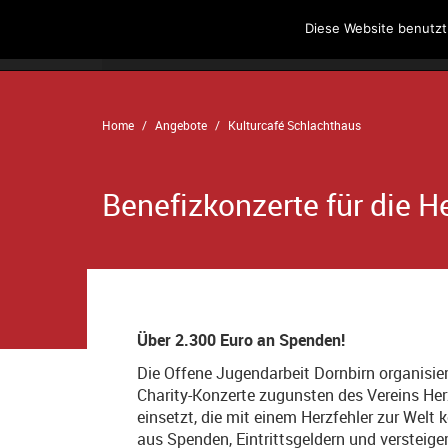
Diese Website benutzt
Home
Angebote
Der Verein
Home
Angebote
Kulturcafé Schlachthaus
Benefizkonzerte für die H
Über 2.300 Euro an Spenden!
Die Offene Jugendarbeit Dornbirn organis
Charity-Konzerte zugunsten des Vereins Herz
einsetzt, die mit einem Herzfehler zur Wel
aus Spenden, Eintrittsgeldern und verste