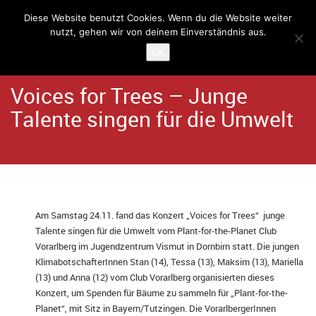
Diese Website benutzt Cookies. Wenn du die Website weiter
nutzt, gehen wir von deinem Einverständnis aus.
Home
Angebote
Kulturcafé Schlachthaus
OK
Voices for Trees – Junge
Talente singen für die Umwelt
Am Samstag 24.11. fand das Konzert „Voices for Trees“ junge
Talente singen für die Umwelt vom Plant-for-the-Planet Club
Vorarlberg im Jugendzentrum Vismut in Dornbirn statt. Die jungen
KlimabotschafterInnen
Stan (14), Tessa (13), Maksim (13), Mariella
(13) und Anna (12) vom Club Vorarlberg organisierten dieses
Konzert, um Spenden für Bäume zu sammeln für „Plant-for-the-
Planet“, mit Sitz in Bayern/Tutzingen. Die VorarlbergerInnen