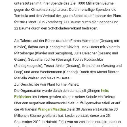
unterstützen mit ihrer Spende das Ziel 1000 Milliarden Bäume
gegen die Klimakrise zu pflanzen. Durch freiwillige Spenden, die
Tombola und den Verkauf der „guten Schokolade“ konnte der Plant-
for-the-Planet Club Vorarlberg 390 Bäume durch die Spenden und
22 Bäume durch den Schokoladenverkauf beitragen.
Als Talente auf der Bühne standen Emma Hammerer (Gesang mit
Klavier), Ilayda Bas (Gesang mit Klavier) , Max Harrer mit Valentin
Mittelberger (Klavier und Saxophon), Julia Delacher (Gesang und
Gitarre), Sebastian Johler (Gesang), Tobias Robitschko
(Schlagzeugsolo), Tessa Johler (Gesang), Stan Johler (Gesang und
Loop) und Anna Weckenmann (Gesang). Durch den Abend führten
Mariella Walser und Maksim Oertel.
Zur Geschichte von Plant for the Planet:
Die Organisation wurde durch den damals elf-jährigen
Felix
Finkbeiner
ins Leben gerufen als er in seiner Schule ein Referat
über den negativen Klimawandel hielt. Zufälligerweise stieß er auf
die Afrikanerin
Wangari Maathai
die in 30 Jahren erstaunliche 30
Millionen Bäume gepflanzt hat. Leider verstarb diese am 25.
September 2011 in Nairobi. Felix war so von ihr beindruckt, dass er